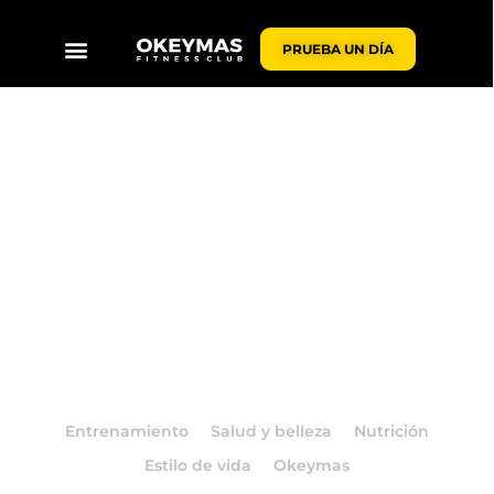
PRUEBA UN DÍA
BLOG OKEYMAS
Entrenamiento
Salud y belleza
Nutrición
Estilo de vida
Okeymas