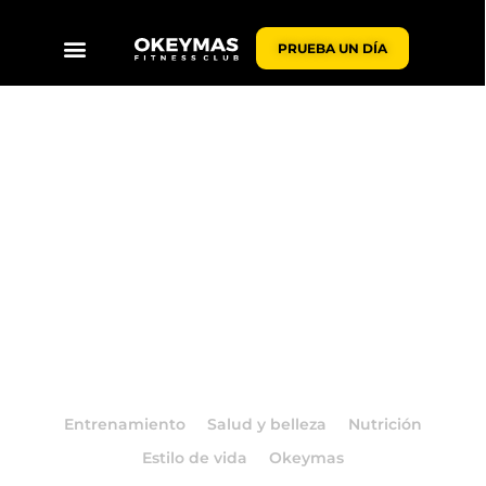
PRUEBA UN DÍA
BLOG OKEYMAS
Entrenamiento
Salud y belleza
Nutrición
Estilo de vida
Okeymas