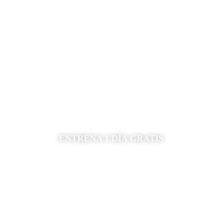
ETE AL MOVIMIE
E CAMBIA TU VI
Empieza a entrenar con un equipo enfocado
en que tú lo pases bien
ENTRENA 1 DÍA GRATIS