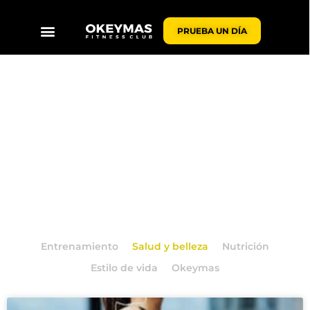
PRUEBA UN DÍA
BLOG OKEYMAS
Entrenamiento
Salud y belleza
Nutrición
Estilo de vida
Okeymas