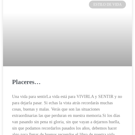
ESTILO DE VIDA
Placeres…
Una vida para sentirLa vida está para VIVIRLA y SENTIR y no
para dejarla pasar. Si echas la vista atrás recordarás muchas
cosas, buenas y malas. Verás que son las situaciones
extraordinarias las que perduran en nuestra memoria.Si los días
van pasando sin pena ni gloria, sin que vayan a dejarnos huella,
sin que podamos recordarlos pasados los años, debemos hacer
algo para llenar de buenos recuerdos el libro de nuestra vida.