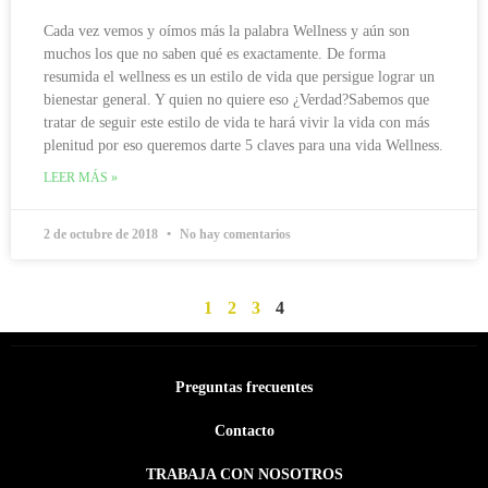
Cada vez vemos y oímos más la palabra Wellness y aún son
muchos los que no saben qué es exactamente. De forma
resumida el wellness es un estilo de vida que persigue lograr un
bienestar general. Y quien no quiere eso ¿Verdad?Sabemos que
tratar de seguir este estilo de vida te hará vivir la vida con más
plenitud por eso queremos darte 5 claves para una vida Wellness.
LEER MÁS »
2 de octubre de 2018
No hay comentarios
1
2
3
4
Preguntas frecuentes
Contacto
TRABAJA CON NOSOTROS