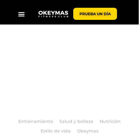
PRUEBA UN DÍA
BLOG OKEYMAS
Entrenamiento
Salud y belleza
Nutrición
Estilo de vida
Okeymas