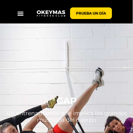
contenido
PRUEBA UN DÍA
GAP
Un entrenamiento que implica los grandes
músculos del cuerpo