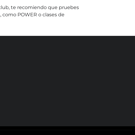
 club, te recomiendo que pruebes
s, como POWER o clases de