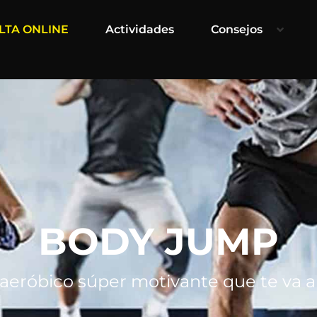
LTA ONLINE
Actividades
Consejos
BODY JUMP
eróbico súper motivante que te va a