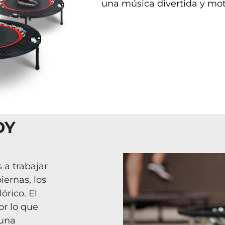
una música divertida y mot
DY
 a trabajar
iernas, los
órico. El
or lo que
 una