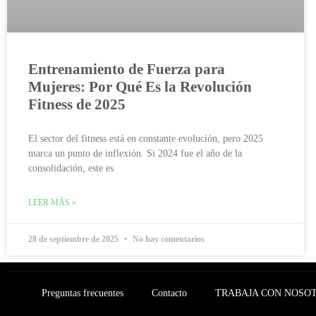
Entrenamiento de Fuerza para
Mujeres: Por Qué Es la Revolución
Fitness de 2025
El sector del fitness está en constante evolución, pero 2025
marca un punto de inflexión. Si 2024 fue el año de la
consolidación, este es
LEER MÁS »
28 de septiembre de 2025
No hay comentarios
Preguntas frecuentes
Contacto
TRABAJA CON NOSO